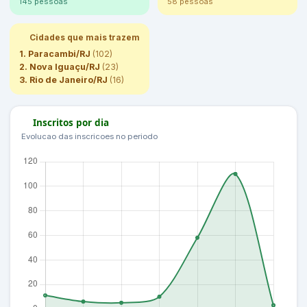
145 pessoas
58 pessoas
Cidades que mais trazem
1. Paracambi/RJ
(102)
2. Nova Iguaçu/RJ
(23)
3. Rio de Janeiro/RJ
(16)
Inscritos por dia
Evolucao das inscricoes no periodo