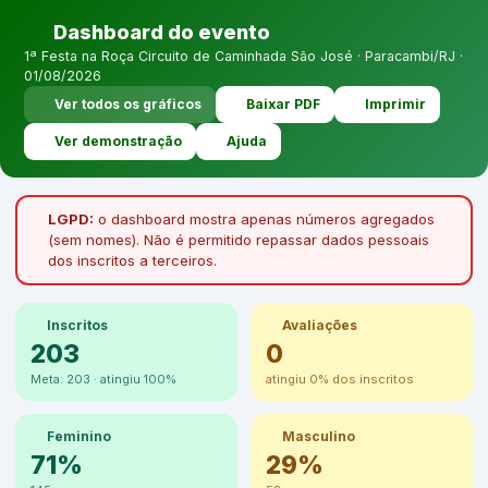
Dashboard do evento
1ª Festa na Roça Circuito de Caminhada São José · Paracambi/RJ ·
01/08/2026
Ver todos os gráficos
Baixar PDF
Imprimir
Ver demonstração
Ajuda
LGPD:
o dashboard mostra apenas números agregados
(sem nomes). Não é permitido repassar dados pessoais
dos inscritos a terceiros.
Inscritos
Avaliações
203
0
Meta: 203 · atingiu 100%
atingiu 0% dos inscritos
Feminino
Masculino
71%
29%