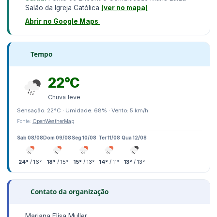
Salão da Igreja Católica
(ver no mapa)
Abrir no Google Maps
Tempo
22°C
Chuva leve
Sensação: 22°C · Umidade: 68% · Vento: 5 km/h
Fonte:
OpenWeatherMap
Sab 08/08
Dom 09/08
Seg 10/08
Ter 11/08
Qua 12/08
24°
/ 16°
18°
/ 15°
15°
/ 13°
14°
/ 11°
13°
/ 13°
Contato da organização
Mariana Elisa Muller