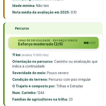
Idade mínima:
Não tem
Nota média da avaliação em 2025:
9.10
Percurso
GRAU DE DIFICULDADE · ESFORÇO FÍSICO
Esforço moderado (2/5)
11 km
(exatos 11.000 mts)
Orientação no percurso:
Caminho ou sinalização que
indica a continuidade
Severidade do meio:
Pouco severo
Condição do terreno:
Percurso com piso irregular
O Trajeto é composto por:
Trilhas e Estradas
Num. Carimbo:
1244
Famílias de agricultores na trilha:
23