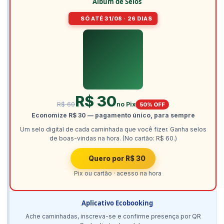
Álbum de Selos
SÓ ATÉ 31/08 · 26 DIAS
R$ 30
R$ 60
no Pix
50% OFF
Economize R$ 30 — pagamento único, para sempre
Um selo digital de cada caminhada que você fizer. Ganha selos
de boas-vindas na hora. (No cartão: R$ 60.)
Quero por R$ 30
Pix ou cartão · acesso na hora
Aplicativo Ecobooking
Ache caminhadas, inscreva-se e confirme presença por QR