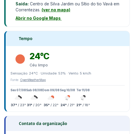
Saída:
Centro de Silva Jardim ou Sítio do tio Vavá em
Correntezas.
(ver no mapa)
Abrir no Google Maps
Tempo
24°C
Céu limpo
Sensação: 24°C · Umidade: 53% · Vento: 5 km/h
Fonte:
OpenWeatherMap
Sex 07/08
Sab 08/08
Dom 09/08
Seg 10/08
Ter 11/08
37°
/ 23°
31°
/ 20°
35°
/ 22°
24°
/ 21°
21°
/ 18°
Contato da organização