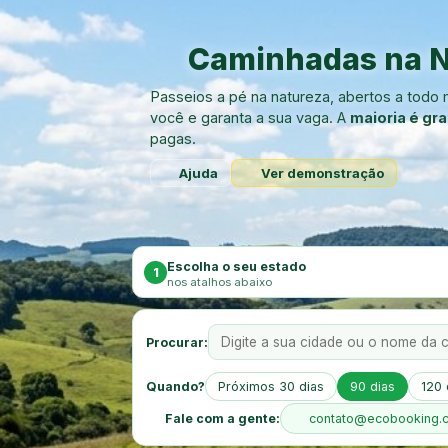
Caminhadas na N
Passeios a pé na natureza, abertos a tod
você e garanta a sua vaga. A
maioria é gra
pagas.
Ajuda
Ver demonstração
Escolha o seu estado
1
nos atalhos abaixo
Procurar:
Quando?
Próximos 30 dias
90 dias
120 
Fale com a gente:
contato@ecobooking.