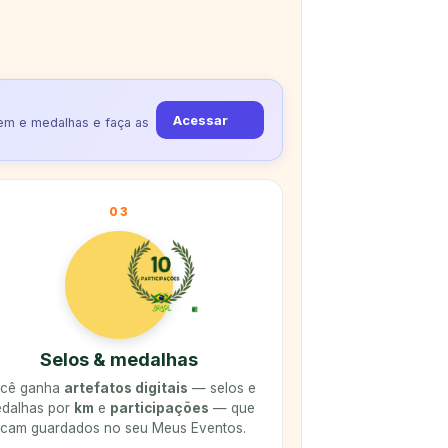
Acessar
gem e medalhas e faça as
03
Selos & medalhas
cê ganha
artefatos digitais
— selos e
dalhas por
km
e
participações
— que
icam guardados no seu Meus Eventos.