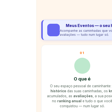
Meus Eventos — o seu 
Acompanhe as caminhadas que você
avaliações — tudo num lugar só.
01
O que é
O seu espaço pessoal de caminhante:
histórico
das suas caminhadas, os
k
acumulados, as
avaliações
, a sua pos
no
ranking anual
e tudo o que voc
conquistou — num lugar só.