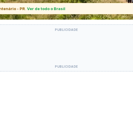
tenário - PR
.
Ver de todo o Brasil