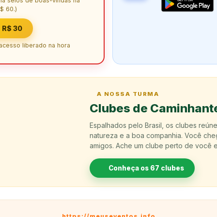
ha selos de boas-vindas na
$ 60.)
 R$ 30
 acesso liberado na hora
A NOSSA TURMA
Clubes de Caminhant
Espalhados pelo Brasil, os clubes reú
natureza e a boa companhia. Você che
amigos. Ache um clube perto de você e
Conheça os 67 clubes
https://meuseventos.info