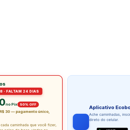
los
8 · FALTAM 24 DIAS
30
no Pix
50% OFF
Aplicativo Ecob
R$ 30 — pagamento único,
Ache caminhadas, insc
direto do celular.
e cada caminhada que você fizer,