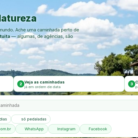
atureza
o mundo. Ache uma caminhada perto de
tuita
— algumas, de agências, são
Veja as caminhadas
C
2
3
já em ordem de data
p
dias
só pedaladas
com.br
WhatsApp
Instagram
Facebook