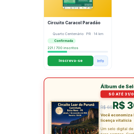
Circuito Caracol Paradão
Quarto Centenário · PR · 14 km
Confirmada
221 / 700 inscritos
Inscreva-se
Info
Álbum de Se
SÓ ATÉ 31/0
R$ 
R$ 60
Você economiza 
licença vitalícia
Um selo digital d