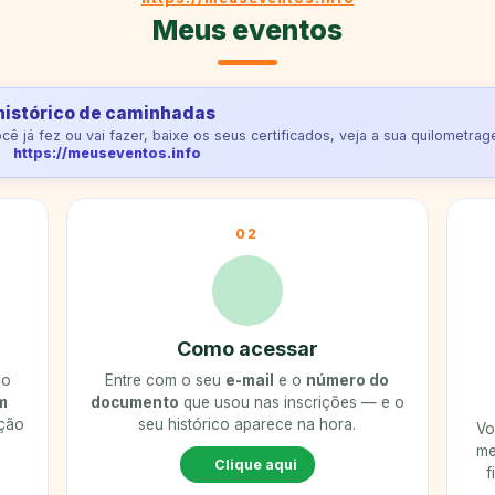
Meus eventos
histórico de caminhadas
 já fez ou vai fazer, baixe os seus certificados, veja a sua quilometra
https://meuseventos.info
02
Como acessar
 o
Entre com o seu
e-mail
e o
número do
m
documento
que usou nas inscrições — e o
ição
seu histórico aparece na hora.
Vo
ê
me
Clique aqui
f