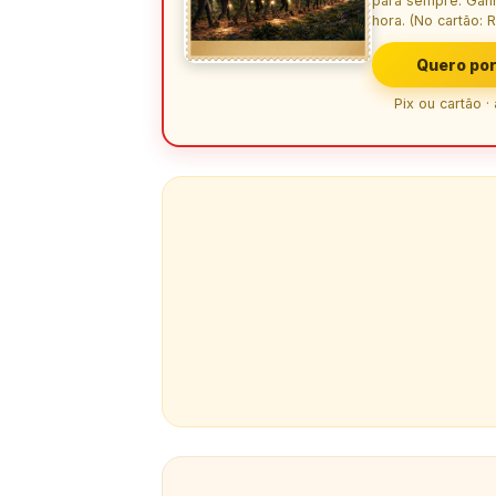
para sempre. Gan
hora. (No cartão: R
Quero por
Pix ou cartão ·