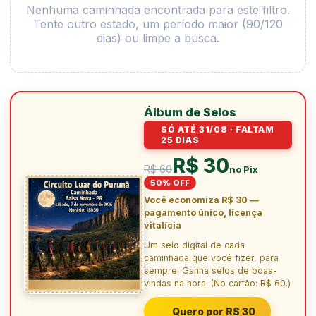
Nenhuma caminhada encontrada para este filtro.
Tente outro estado, um período maior (90/120
dias) ou limpe a busca.
Álbum de Selos
SÓ ATÉ 31/08 · FALTAM
25 DIAS
R$ 30
R$ 60
no Pix
50% OFF
Você economiza R$ 30 —
pagamento único, licença
vitalícia
Um selo digital de cada
caminhada que você fizer, para
sempre. Ganha selos de boas-
vindas na hora. (No cartão: R$ 60.)
Quero por R$ 30