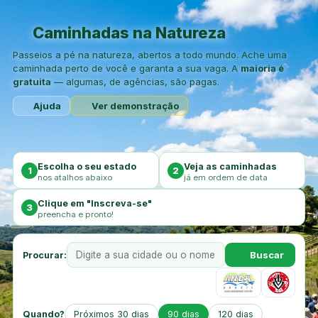
Caminhadas na Natureza
Passeios a pé na natureza, abertos a todo mundo. Ache uma
caminhada perto de você e garanta a sua vaga. A
maioria é
gratuita
— algumas, de agências, são pagas.
Ajuda
Ver demonstração
Escolha o seu estado
Veja as caminhadas
1
2
nos atalhos abaixo
já em ordem de data
Clique em "Inscreva-se"
3
preencha e pronto!
Buscar
Procurar:
Quando?
Próximos 30 dias
90 dias
120 dias