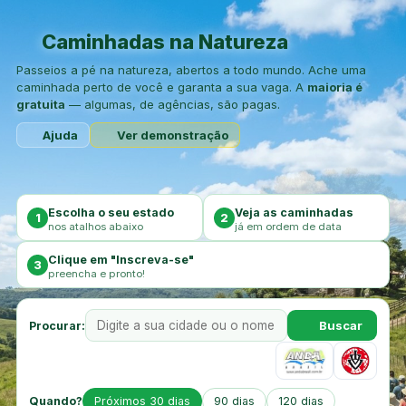
Caminhadas na Natureza
Passeios a pé na natureza, abertos a todo mundo. Ache uma
caminhada perto de você e garanta a sua vaga. A
maioria é
gratuita
— algumas, de agências, são pagas.
Ajuda
Ver demonstração
Escolha o seu estado
Veja as caminhadas
1
2
nos atalhos abaixo
já em ordem de data
Clique em "Inscreva-se"
3
preencha e pronto!
Buscar
Procurar:
Quando?
Próximos 30 dias
90 dias
120 dias