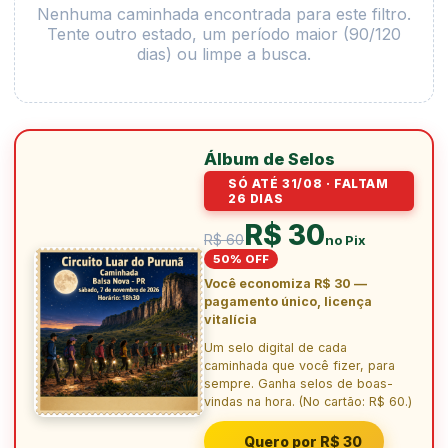
Nenhuma caminhada encontrada para este filtro.
Tente outro estado, um período maior (90/120
dias) ou limpe a busca.
Álbum de Selos
SÓ ATÉ 31/08 · FALTAM
26 DIAS
R$ 30
R$ 60
no Pix
50% OFF
Você economiza R$ 30 —
pagamento único, licença
vitalícia
Um selo digital de cada
caminhada que você fizer, para
sempre. Ganha selos de boas-
vindas na hora. (No cartão: R$ 60.)
Quero por R$ 30