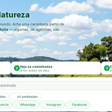
atureza
o mundo. Ache uma caminhada perto de
tuita
— algumas, de agências, são
Veja as caminhadas
C
2
3
já em ordem de data
p
dias
só pedaladas
com.br
WhatsApp
Instagram
Facebook