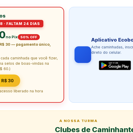
los
8 · FALTAM 24 DIAS
30
no Pix
50% OFF
Aplicativo Ecob
R$ 30 — pagamento único,
Ache caminhadas, insc
direto do celular.
e cada caminhada que você fizer,
ha selos de boas-vindas na
$ 60.)
 R$ 30
 acesso liberado na hora
A NOSSA TURMA
Clubes de Caminhant