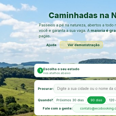
Caminhadas na N
Passeios a pé na natureza, abertos a tod
você e garanta a sua vaga. A
maioria é gra
pagas.
Ajuda
Ver demonstração
Escolha o seu estado
1
nos atalhos abaixo
Procurar:
Quando?
Próximos 30 dias
90 dias
120 
Fale com a gente:
contato@ecobooking.