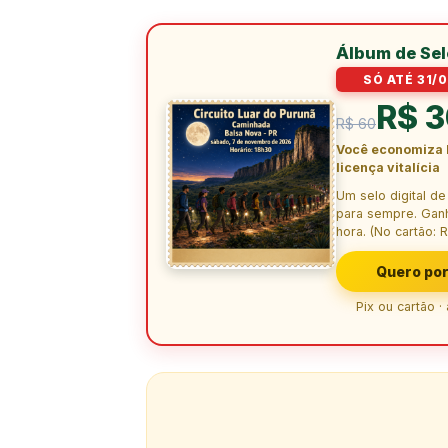
Álbum de Se
SÓ ATÉ 31/0
R$ 
R$ 60
Você economiza 
licença vitalícia
Um selo digital d
para sempre. Gan
hora. (No cartão: R
Quero por
Pix ou cartão ·