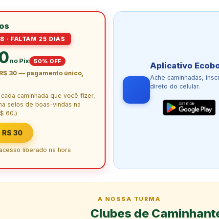
los
8 · FALTAM 25 DIAS
30
no Pix
50% OFF
Aplicativo Ecob
R$ 30 — pagamento único,
Ache caminhadas, insc
direto do celular.
e cada caminhada que você fizer,
ha selos de boas-vindas na
$ 60.)
 R$ 30
 acesso liberado na hora
A NOSSA TURMA
Clubes de Caminhant