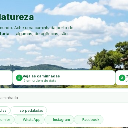
atureza
o mundo. Ache uma caminhada perto de
tuita
— algumas, de agências, são
Veja as caminhadas
C
2
3
já em ordem de data
p
dias
só pedaladas
com.br
WhatsApp
Instagram
Facebook