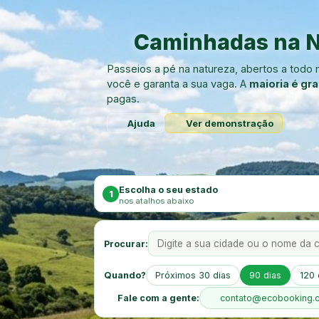
Caminhadas na N
Passeios a pé na natureza, abertos a tod
você e garanta a sua vaga. A
maioria é gra
pagas.
Ajuda
Ver demonstração
Escolha o seu estado
1
nos atalhos abaixo
Procurar:
Quando?
Próximos 30 dias
90 dias
120 
Fale com a gente:
contato@ecobooking.