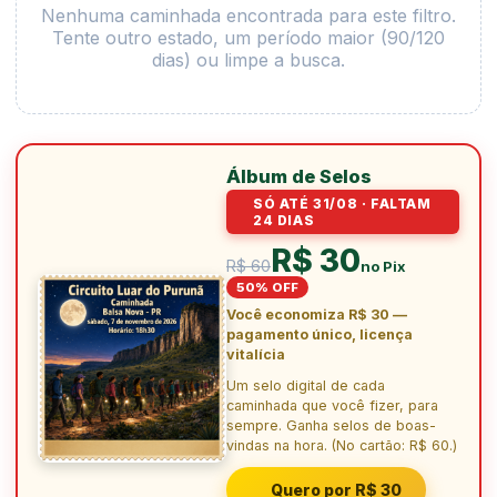
Nenhuma caminhada encontrada para este filtro.
Tente outro estado, um período maior (90/120
dias) ou limpe a busca.
Álbum de Selos
SÓ ATÉ 31/08 · FALTAM
24 DIAS
R$ 30
R$ 60
no Pix
50% OFF
Você economiza R$ 30 —
pagamento único, licença
vitalícia
Um selo digital de cada
caminhada que você fizer, para
sempre. Ganha selos de boas-
vindas na hora. (No cartão: R$ 60.)
Quero por R$ 30