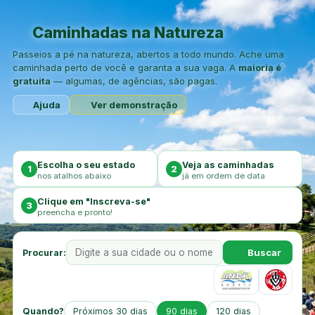
Caminhadas na Natureza
Passeios a pé na natureza, abertos a todo mundo. Ache uma
caminhada perto de você e garanta a sua vaga. A
maioria é
gratuita
— algumas, de agências, são pagas.
Ajuda
Ver demonstração
Escolha o seu estado
Veja as caminhadas
1
2
nos atalhos abaixo
já em ordem de data
Clique em "Inscreva-se"
3
preencha e pronto!
Buscar
Procurar:
Quando?
Próximos 30 dias
90 dias
120 dias