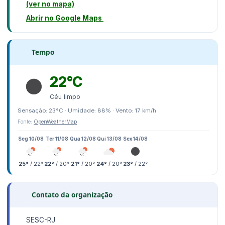
(ver no mapa)
Abrir no Google Maps
Tempo
22°C
Céu limpo
Sensação: 23°C · Umidade: 88% · Vento: 17 km/h
Fonte:
OpenWeatherMap
Seg 10/08
Ter 11/08
Qua 12/08
Qui 13/08
Sex 14/08
25°
/ 22°
22°
/ 20°
21°
/ 20°
24°
/ 20°
23°
/ 22°
Contato da organização
SESC-RJ