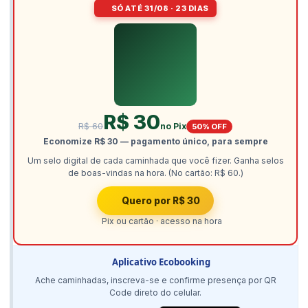
SÓ ATÉ 31/08 · 23 DIAS
R$ 30
R$ 60
no Pix
50% OFF
Economize R$ 30 — pagamento único, para sempre
Um selo digital de cada caminhada que você fizer. Ganha selos
de boas-vindas na hora. (No cartão: R$ 60.)
Quero por R$ 30
Pix ou cartão · acesso na hora
Aplicativo Ecobooking
Ache caminhadas, inscreva-se e confirme presença por QR
Code direto do celular.