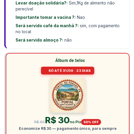
Levar doação solidária?:
Sim,1Kg de alimento não
perecível
Importante tomar a vacina ?:
Nao
Será servido café da manhã ?:
sim, com pagamento
no local
Será servido almoço ?:
não
Álbum de Selos
SÓ ATÉ 31/08 · 23 DIAS
R$ 30
R$ 60
no Pix
50% OFF
Economize R$ 30 — pagamento único, para sempre