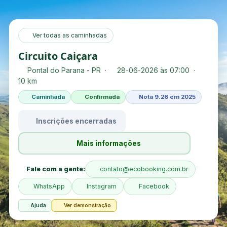
Ver todas as caminhadas
Circuito Caiçara
Pontal do Parana - PR ·
28-06-2026 às 07:00 ·
10 km
Caminhada
Confirmada
Nota 9.26 em 2025
Inscrições encerradas
Mais informações
Fale com a gente:
contato@ecobooking.com.br
WhatsApp
Instagram
Facebook
Ajuda
Ver demonstração