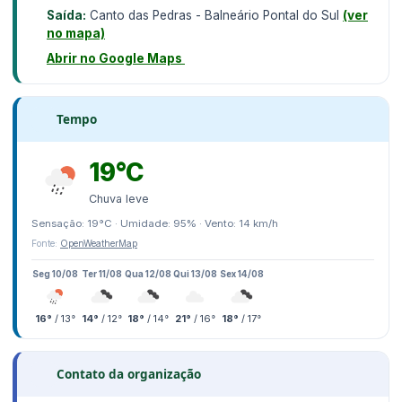
Saída:
Canto das Pedras - Balneário Pontal do Sul
(ver
no mapa)
Abrir no Google Maps
Tempo
19°C
Chuva leve
Sensação: 19°C · Umidade: 95% · Vento: 14 km/h
Fonte:
OpenWeatherMap
Seg 10/08
Ter 11/08
Qua 12/08
Qui 13/08
Sex 14/08
16°
/ 13°
14°
/ 12°
18°
/ 14°
21°
/ 16°
18°
/ 17°
Contato da organização