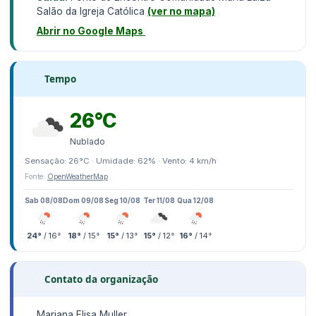
Salão da Igreja Católica
(ver no mapa)
Abrir no Google Maps
Tempo
26°C
Nublado
Sensação: 26°C · Umidade: 62% · Vento: 4 km/h
Fonte:
OpenWeatherMap
Sab 08/08
Dom 09/08
Seg 10/08
Ter 11/08
Qua 12/08
24°
/ 16°
18°
/ 15°
15°
/ 13°
15°
/ 12°
16°
/ 14°
Contato da organização
Mariana Elisa Muller