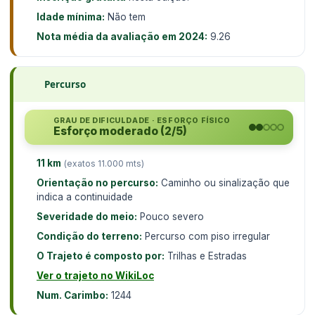
Idade mínima:
Não tem
Nota média da avaliação em 2024:
9.26
Percurso
GRAU DE DIFICULDADE · ESFORÇO FÍSICO
Esforço moderado (2/5)
11 km
(exatos 11.000 mts)
Orientação no percurso:
Caminho ou sinalização que
indica a continuidade
Severidade do meio:
Pouco severo
Condição do terreno:
Percurso com piso irregular
O Trajeto é composto por:
Trilhas e Estradas
Ver o trajeto no WikiLoc
Num. Carimbo:
1244