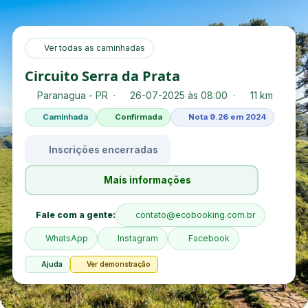
Ver todas as caminhadas
Circuito Serra da Prata
Paranagua - PR ·
26-07-2025 às 08:00 ·
11 km
Caminhada
Confirmada
Nota 9.26 em 2024
Inscrições encerradas
Mais informações
Fale com a gente:
contato@ecobooking.com.br
WhatsApp
Instagram
Facebook
Ajuda
Ver demonstração