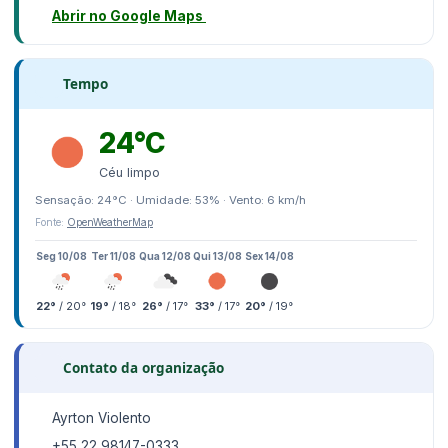
Abrir no Google Maps
Tempo
24°C
Céu limpo
Sensação: 24°C · Umidade: 53% · Vento: 6 km/h
Fonte:
OpenWeatherMap
Seg 10/08
Ter 11/08
Qua 12/08
Qui 13/08
Sex 14/08
22°
/ 20°
19°
/ 18°
26°
/ 17°
33°
/ 17°
20°
/ 19°
Contato da organização
Ayrton Violento
+55 22 98147-0333