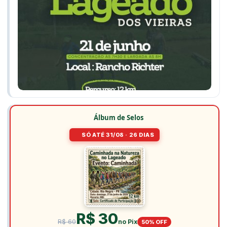
Álbum de Selos
SÓ ATÉ 31/08 · 26 DIAS
R$ 30
R$ 60
no Pix
50% OFF