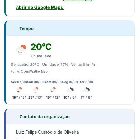
Abrir no Google Maps
Tempo
20°C
Chuva leve
Sensação: 20°C · Umidade: 77% · Vento: 9 km/h
Fonte:
OpenWeatherMap
Sex 07/08
Sab 08/08
Dom 09/08
Seg 10/08
Ter 11/08
19°
/ 15°
23°
/ 13°
16°
/ 12°
10°
/ 8°
7°
/ 6°
Contato da organização
Luiz Felipe Custódio de Oliveira