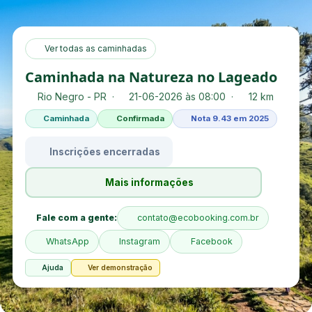
Ver todas as caminhadas
Caminhada na Natureza no Lageado
Rio Negro - PR ·
21-06-2026 às 08:00 ·
12 km
Caminhada
Confirmada
Nota 9.43 em 2025
Inscrições encerradas
Mais informações
Fale com a gente:
contato@ecobooking.com.br
WhatsApp
Instagram
Facebook
Ajuda
Ver demonstração