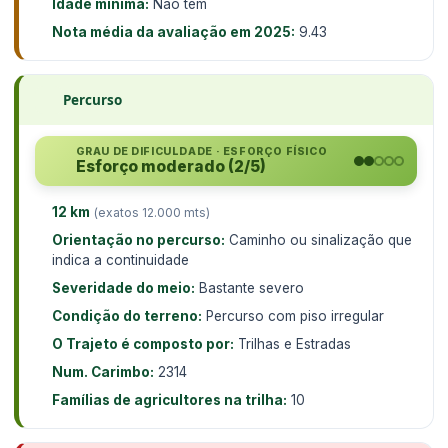
Idade mínima:
Não tem
Nota média da avaliação em 2025:
9.43
Percurso
GRAU DE DIFICULDADE · ESFORÇO FÍSICO
Esforço moderado (2/5)
12 km
(exatos 12.000 mts)
Orientação no percurso:
Caminho ou sinalização que
indica a continuidade
Severidade do meio:
Bastante severo
Condição do terreno:
Percurso com piso irregular
O Trajeto é composto por:
Trilhas e Estradas
Num. Carimbo:
2314
Famílias de agricultores na trilha:
10