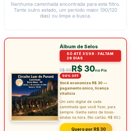
Nenhuma caminhada encontrada para este filtro.
Tente outro estado, um período maior (90/120
dias) ou limpe a busca.
Álbum de Selos
SÓ ATÉ 31/08 · FALTAM
26 DIAS
R$ 30
R$ 60
no Pix
50% OFF
Você economiza R$ 30 —
pagamento único, licença
vitalícia
Um selo digital de cada
caminhada que você fizer, para
sempre. Ganha selos de boas-
vindas na hora. (No cartão: R$ 60.)
Quero por R$ 30