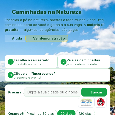
Caminhadas na Natureza
Passeios a pé na natureza, abertos a todo mundo. Ache uma
caminhada perto de você e garanta a sua vaga. A
maioria é
gratuita
— algumas, de agências, são pagas.
Ajuda
Ver demonstração
Escolha o seu estado
Veja as caminhadas
1
2
nos atalhos abaixo
já em ordem de data
Clique em "Inscreva-se"
3
preencha e pronto!
Buscar
Procurar:
Quando?
Próximos 30 dias
90 dias
120 dias